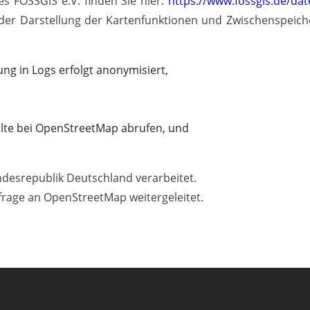
s FOSSGIS e.V. finden Sie hier:
https://www.fossgis.de/da
er Darstellung der Kartenfunktionen und Zwischenspeich
ung in Logs erfolgt anonymisiert,
alte bei OpenStreetMap abrufen, und
ndesrepublik Deutschland verarbeitet.
frage an OpenStreetMap weitergeleitet.