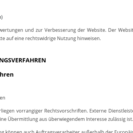
m)
wertungen und zur Verbesserung der Website. Der Websitebe
te auf eine rechtswidrige Nutzung hinweisen.
UNGS
VERFAHREN
ahren
ren
rliegen vorrangiger Rechtsvorschriften. Externe Dienstlei
 eine Übermittlung aus überwiegendem Interesse zulässig ist
g können auch Auftragsverarbeiter außerhalb der Europä