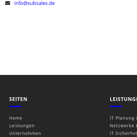
info@subsales.de
SEITEN
LEISTUNG
Home
IT Planung
Leistungen
Netzwerke 
Unternehmen
IT Sicherhe