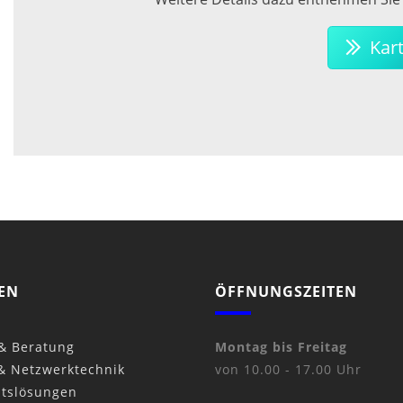
Kart
EN
ÖFFNUNGSZEITEN
 & Beratung
Montag bis Freitag
& Netzwerktechnik
von 10.00 - 17.00 Uhr
itslösungen