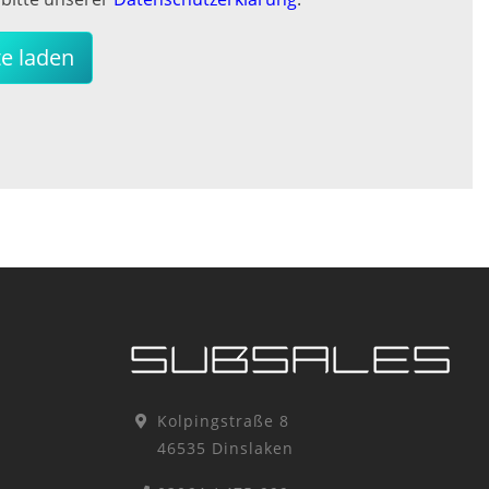
e laden
Kolpingstraße 8
46535 Dinslaken